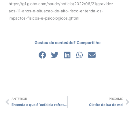
https://g1.globo.com/saude/noticia/2022/06/21/gravidez-
aos-11-anos-e-situacao-de-alto-risco-entenda-os-
impactos-fisicos-e-psicologicos.ghtml
Gostou do conteúdo? Compartilhe
ANTERIOR
PRÓXIMO
Prev
N
Entenda o que é ‘cefaleia refratária à analgesia’
Cistite de lua de mel