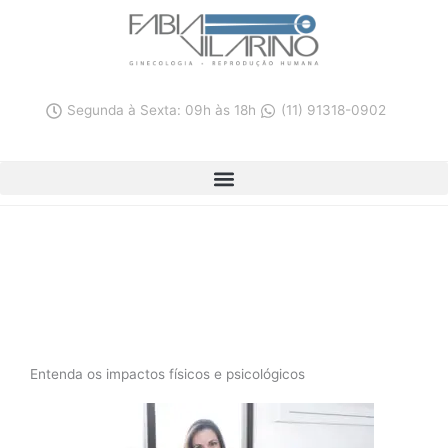
Ir
para
o
conteúdo
Segunda à Sexta: 09h às 18h
(11) 91318-0902
Gravidez aos 11 anos é situação de ‘alto risco’
Entenda os impactos físicos e psicológicos