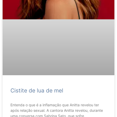
Cistite de lua de mel
Entenda o que é a inflamação que Anitta revelou ter
após relação sexual. A cantora Anitta revelou, durante
uma conversa com Sabrina Sato, que sofre