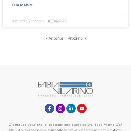
LEIA MAIS »
Dra Fabia Vilarino
10/08/2022
« Anterior
Próximo »
Facebook-
Instagram
Linkedin-
Youtube
f
in
O conteúdo deste site foi elaborado pela equipe da Dra. Fabia Vilarino CRM
105.234, e as informações aqui contidas tem caráter meramente informativo e