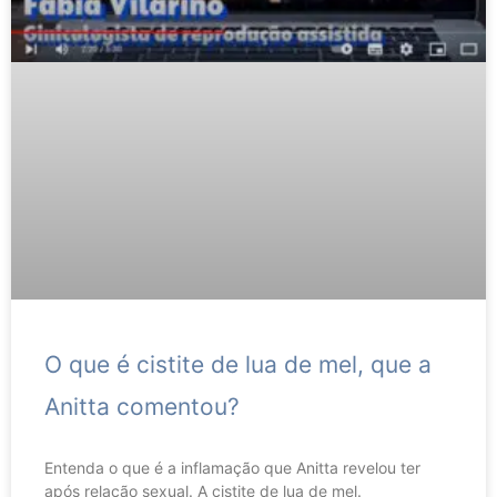
O que é cistite de lua de mel, que a
Anitta comentou?
Entenda o que é a inflamação que Anitta revelou ter
após relação sexual. A cistite de lua de mel.