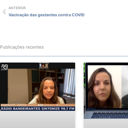
ANTERIOR
Prev
Vacinação das gestantes contra COVID
Publicações recentes