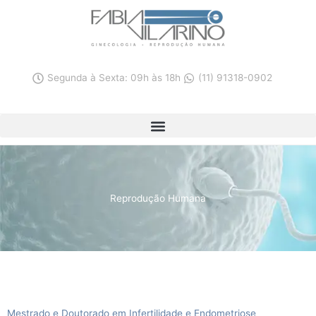
Ir
para
o
conteúdo
Segunda à Sexta: 09h às 18h
(11) 91318-0902
Reprodução Humana
Mestrado e Doutorado em Infertilidade e Endometriose