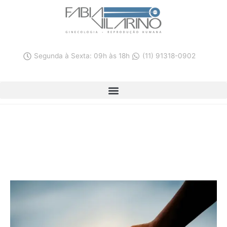
Ir
para
o
conteúdo
Segunda à Sexta: 09h às 18h
(11) 91318-0902
Você sabe o que é empatia?