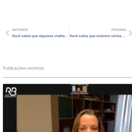
ANTERIOR
PRÓXIMO
Prev
N
Você sabia que algumas mulheres com endometriose não são inférteis?
Você sabia que existem vários tipos de endometriose?
Publicações recentes